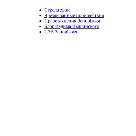
Стрела zp.ua
Чрезвычайные проишествия
Правозахисник Запоріжжя
Блог Вадима Вышинского
ПЗВ Запоріжжя